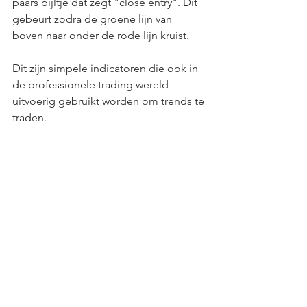
paars pijltje dat zegt "close entry". Dit 
gebeurt zodra de groene lijn van 
boven naar onder de rode lijn kruist.
Dit zijn simpele indicatoren die ook in 
de professionele trading wereld 
uitvoerig gebruikt worden om trends te 
traden.
Laat je niet wijs maken dat indicatoren 
niet werken: bijna alle professionals 
gebruiken ze en vaak zijn ze de basis 
van hun winstgevende trading strategie.
Traden voor beginners: 
belangrijke valkuilen om te 
vermijden
Als beginnende trader zijn er een 